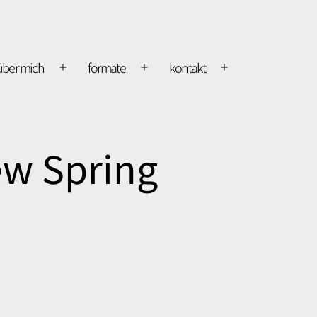
über mich
formate
kontakt
Open
Open
Open
menu
menu
menu
ew Spring