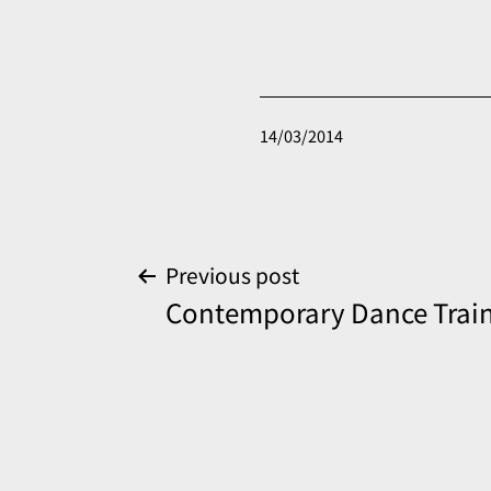
Published
14/03/2014
Post
Previous post
Contemporary Dance Traini
navigation