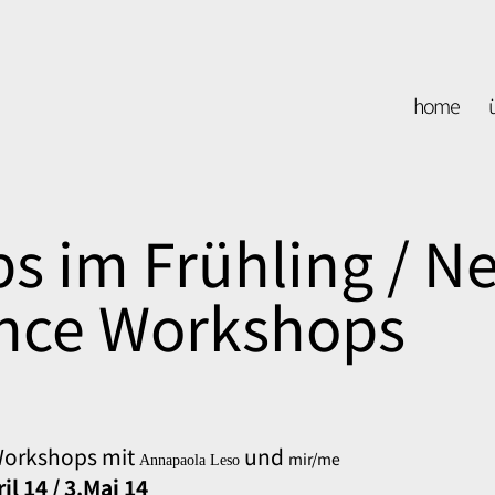
home
 im Frühling / N
nce Workshops
orkshops mit
und
mir/me
Annapaola Leso
il 14 / 3.Mai 14