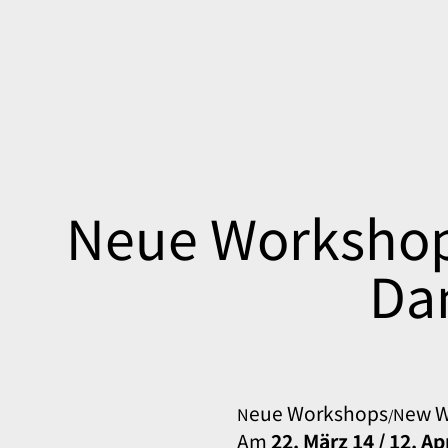
Skip
to
content
Neue Workshops
Da
eue Workshops
ew W
N
N
/
Am
22. März 14 / 12. Apr