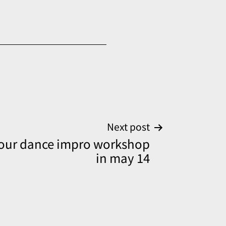
Next post
 our dance impro workshop
in may 14